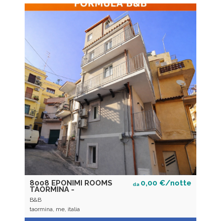
8008 EPONIMI ROOMS
0,00 €/notte
da
TAORMINA -
B&B
taormina, me, italia