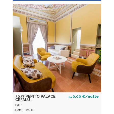
3037 PEPITO PALACE
0,00 €/notte
da
CEFALU -
B&B
Cefalù, PA, IT