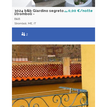
3024 b&b Giardino segreto
0,00 €/notte
da
stromboli -
B&B
Stromboli, ME, IT
2