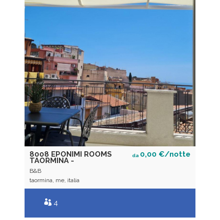
8008 EPONIMI ROOMS
0,00 €/notte
da
TAORMINA -
B&B
taormina, me, italia
4