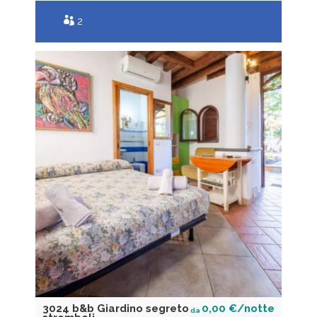
2
3024 b&b Giardino segreto
0,00 €/notte
da