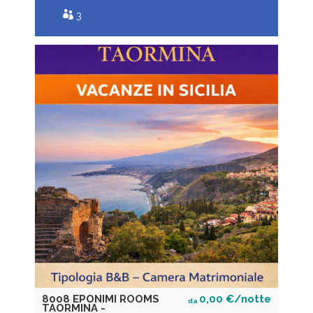
3
8008 EPONIMI ROOMS
0,00 €/notte
da
TAORMINA -