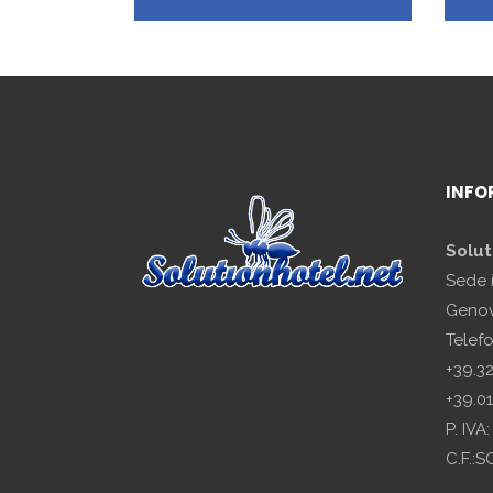
INFO
Solut
Sede 
Genov
Telef
+39.3
+39.0
P. IV
C.F.: