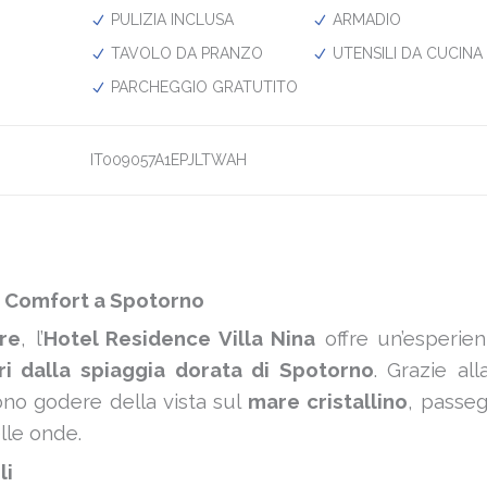
PULIZIA INCLUSA
ARMADIO
TAVOLO DA PRANZO
UTENSILI DA CUCINA
PARCHEGGIO GRATUTITO
IT009057A1EPJLTWAH
 e Comfort a Spotorno
ure
, l’
Hotel Residence Villa Nina
offre un’esperien
ri dalla spiaggia dorata di Spotorno
. Grazie al
sono godere della vista sul
mare cristallino
, passeg
lle onde.
li