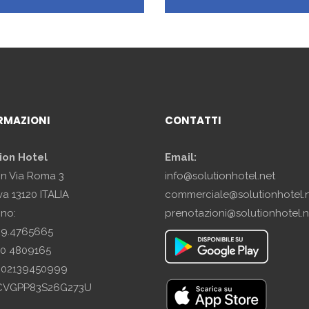
RMAZIONI
CONTATTI
ion Hotel
Email:
in Via Roma 3
info@solutionhotel.net
a 13120 ITALIA
commerciale@solutionhotel.
ono:
prenotazioni@solutionhotel.n
29.4765665
10 4809165
A: 02139450999
SCVGPP83S26G273U