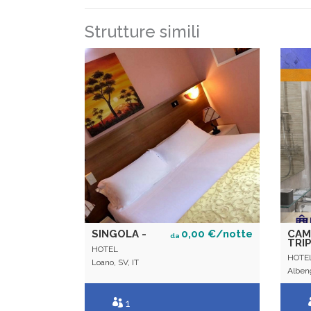
Strutture simili
SINGOLA -
0,00 €/notte
CAM
da
TRIP
HOTEL
HOTE
Loano, SV, IT
Albeng
1