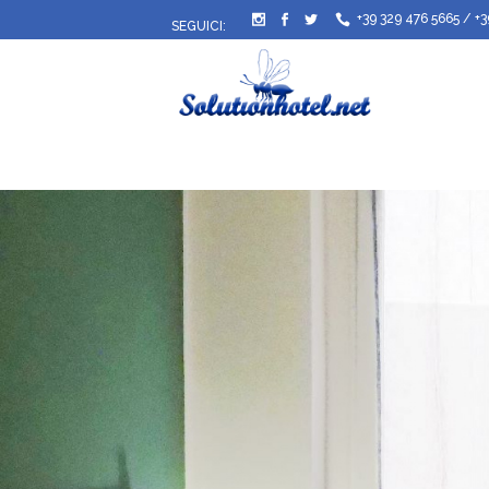
+39 329 476 5665
/
+3
SEGUICI: