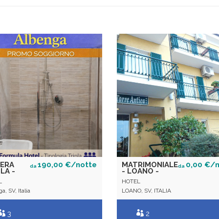
ERA
190,00 €/notte
MATRIMONIALE
0,00 €/
da
da
LA -
- LOANO -
L
HOTEL
a, SV, Italia
LOANO, SV, ITALIA
3
2