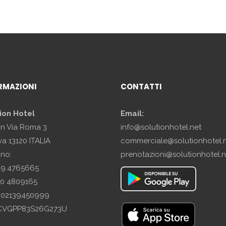
RMAZIONI
CONTATTI
ion Hotel
Email:
in Via Roma 3
info@solutionhotel.net
a 13120 ITALIA
commerciale@solutionhotel.
ono:
prenotazioni@solutionhotel.n
29.4765665
10 4809165
A: 02139450999
SCVGPP83S26G273U