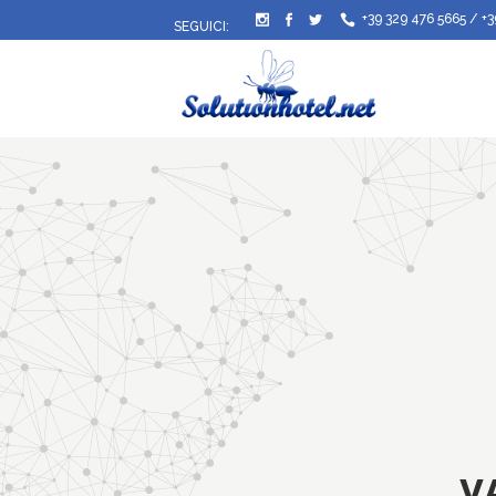
+39 329 476 5665
/
+3
SEGUICI:
V