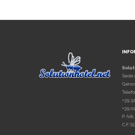
INFO
Solut
Sede 
Genov
Telef
+39.3
+39.0
P. IV
C.F.: